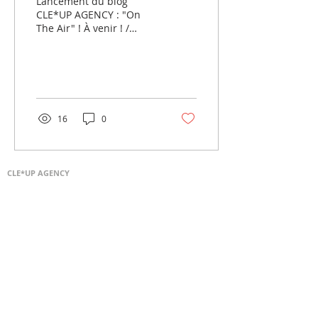
Lancement du blog
CLE*UP AGENCY : "On
The Air" ! À venir ! /
Coming soon! Lancement
du blog CLE*UP AGENCY :
"On The Air" ! en
janvier...
16
0
CLE*UP AGENCY
Depuis 2011, l'agence est
spécialisée
en relations presse &
publiques.
Nous offrons également des
services
en conseil en image, en
stratégie
de marque, éditoriale et en
programmation
d'événements spéciaux.