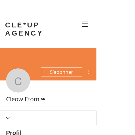
CLE*UP
AGENCY
Plus d'actions
S'abonner
Cleow Etom
Administrateur
Cleow Etom
Profil