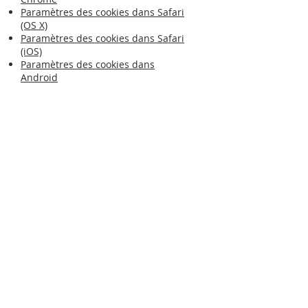
Paramètres des cookies dans Safari
(OS X)
Paramètres des cookies dans Safari
(iOS)
Paramètres des cookies dans
Android
Pour refuser et empêcher que vos
données soient utilisées par Google
Analytics sur tous les sites web,
consultez les instructions
suivantes :
https://tools.google.com/
dlpage/gaoptout?hl=fr
.
Il se peut que nous modifiions cette
politique en matière de cookies.
Nous vous encourageons à
consulter régulièrement cette page
pour obtenir les dernières
informations sur les cookies.
CLE*UP AGENCY