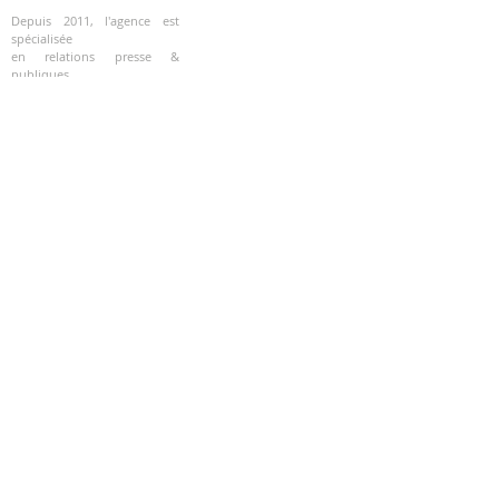
Depuis 2011, l'agence est
spécialisée
en relations presse &
publiques.
Nous offrons également des
services
en conseil en image, en
stratégie
de marque, éditoriale et en
programmation
d'événements spéciaux.
RÉSEAUX SOCIAUX
Instagram
Facebook
Linkedin
Youtube
Twitter
LIENS RAPIDES
À propos
Revue de presse
Services
Contact
© 2026 - Site créé par
CLE*UP AGENCY